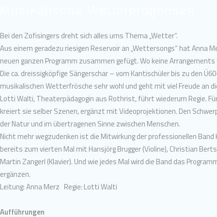
Musikalische Wetterprognosen
Bei den Zofisingers dreht sich alles ums Thema „Wetter“.
Aus einem geradezu riesigen Reservoir an „Wettersongs“ hat Anna Me
neuen ganzen Programm zusammen gefügt. Wo keine Arrangements vorh
Die ca. dreissigköpfige Sängerschar – vom Kantischüler bis zu den Ü60-e
musikalischen Wetterfrösche sehr wohl und geht mit viel Freude an d
Lotti Walti, Theaterpädagogin aus Rothrist, führt wiederum Regie. F
kreiert sie selber Szenen, ergänzt mit Videoprojektionen. Den Schwe
der Natur und im übertragenen Sinne zwischen Menschen.
Nicht mehr wegzudenken ist die Mitwirkung der professionellen Band K
bereits zum vierten Mal mit Hansjörg Brugger (Violine), Christian Bertsc
Martin Zangerl (Klavier). Und wie jedes Mal wird die Band das Progr
ergänzen.
Leitung: Anna Merz Regie: Lotti Walti
Aufführungen